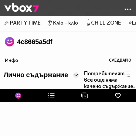
Member of
👾
🎉 PARTY TIME
👂 Клю – клю
🪀CHILL ZONE
⭐Li
4c8665a5df
Инфо
СЛЕДВАЙ
0
Потребителят
Лично съдържание
все още няма
качено съдържание.