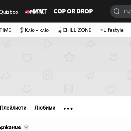
Quizbox
 TIME
👂 Клю – клю
🪀CHILL ZONE
⭐Lifestyle
Плейлисти
Любими
ържание