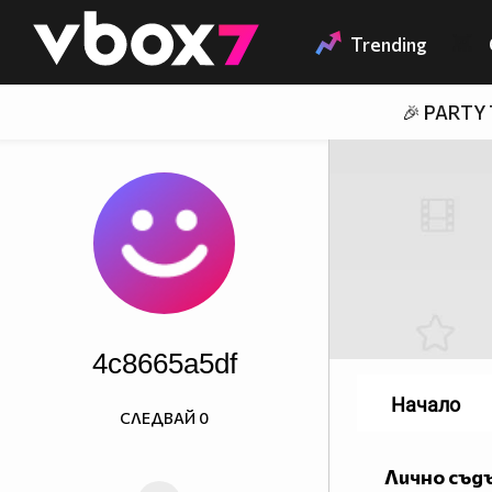
Member of
👾
Trending
🎉 PARTY
4c8665a5df
Начало
СЛЕДВАЙ
0
Лично съд