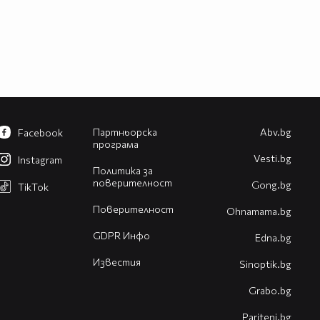
Партньорска
Abv.bg
Facebook
програма
Vesti.bg
Instagram
Политика за
поверителност
Gong.bg
TikTok
Поверителност
Оhnamama.bg
GDPR Инфо
Edna.bg
Известия
Sinoptik.bg
Grabo.bg
Pariteni.bg