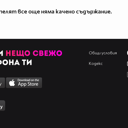
елят все още няма качено съдържание.
Общи условия
Кодекс