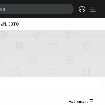
🌈LGBTQ
Най-стари