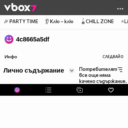
Member of
👾
🎉 PARTY TIME
👂 Клю – клю
🪀CHILL ZONE
⭐Li
4c8665a5df
Инфо
СЛЕДВАЙ
0
Потребителят
Лично съдържание
все още няма
качено съдържание.