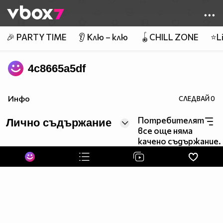
Member of
👾
🎉 PARTY TIME
👂 Клю – клю
🪀CHILL ZONE
⭐Li
4c8665a5df
Инфо
СЛЕДВАЙ
0
Потребителят
Лично съдържание
все още няма
качено съдържание.