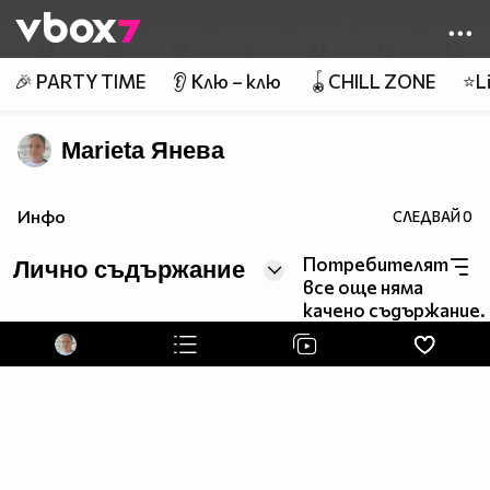
Member of
👾
🎉 PARTY TIME
👂 Клю – клю
🪀CHILL ZONE
⭐Li
Marieta Яневa
Инфо
СЛЕДВАЙ
0
Потребителят
Лично съдържание
все още няма
качено съдържание.