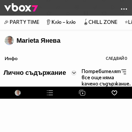
Member of
👾
🎉 PARTY TIME
👂 Клю – клю
🪀CHILL ZONE
⭐Li
Marieta Яневa
Инфо
СЛЕДВАЙ
0
Потребителят
Лично съдържание
все още няма
качено съдържание.