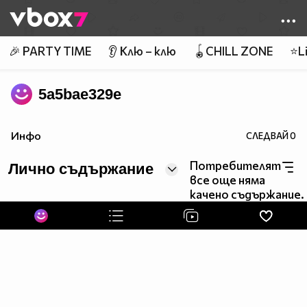
Member of
👾
🎉 PARTY TIME
👂 Клю – клю
🪀CHILL ZONE
⭐Li
5a5bae329e
Инфо
СЛЕДВАЙ
0
Потребителят
Лично съдържание
все още няма
качено съдържание.