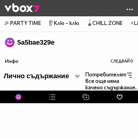
Member of
👾
🎉 PARTY TIME
👂 Клю – клю
🪀CHILL ZONE
⭐Li
5a5bae329e
Инфо
СЛЕДВАЙ
0
Потребителят
Лично съдържание
все още няма
качено съдържание.