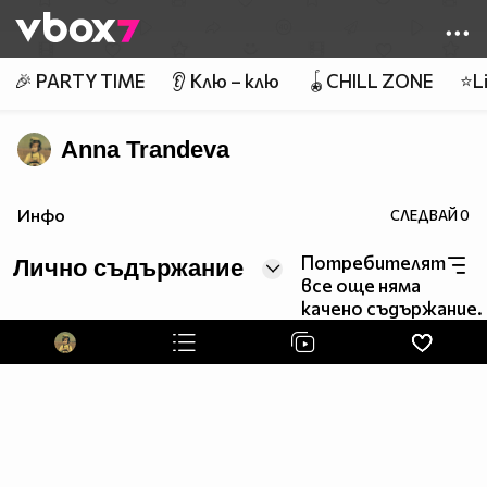
Member of
👾
🎉 PARTY TIME
👂 Клю – клю
🪀CHILL ZONE
⭐Li
Anna Trandeva
Инфо
СЛЕДВАЙ
0
Потребителят
Лично съдържание
все още няма
качено съдържание.