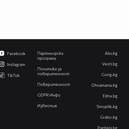
Партньорска
Abv.bg
Facebook
програма
Vesti.bg
Instagram
Политика за
поверителност
Gong.bg
TikTok
Поверителност
Оhnamama.bg
GDPR Инфо
Edna.bg
Известия
Sinoptik.bg
Grabo.bg
Pariteni.bg