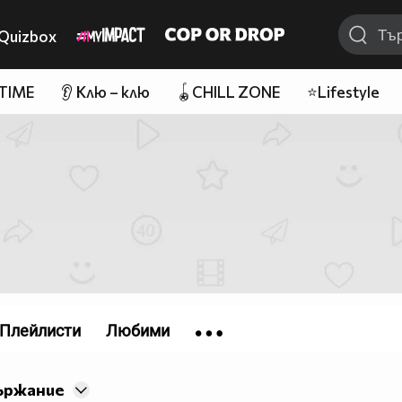
Quizbox
 TIME
👂 Клю – клю
🪀CHILL ZONE
⭐Lifestyle
Плейлисти
Любими
ържание