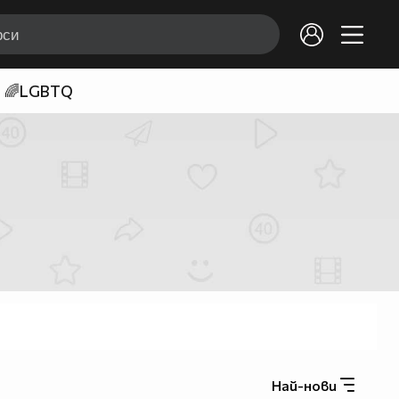
🌈LGBTQ
Най-нови