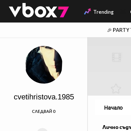
Member of
👾
Trending
🎉 PARTY
cvetihristova.1985
Начало
СЛЕДВАЙ
0
Лично съд