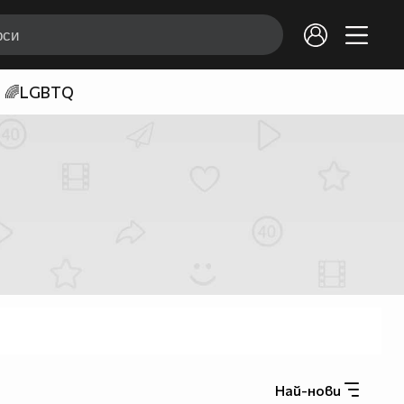
🌈LGBTQ
Най-нови