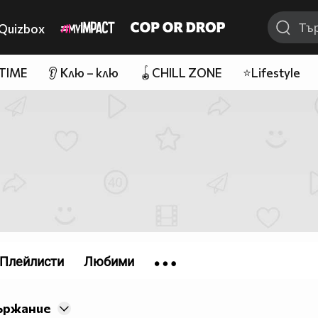
Quizbox
 TIME
👂 Клю – клю
🪀CHILL ZONE
⭐Lifestyle
Плейлисти
Любими
ържание