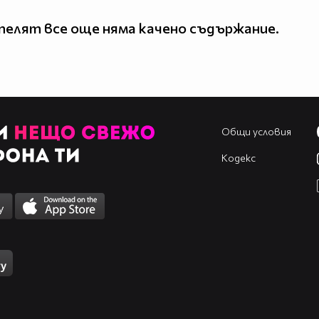
елят все още няма качено съдържание.
Общи условия
Кодекс