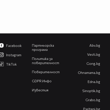
Партньорска
Abv.bg
Facebook
програма
Vesti.bg
Instagram
Политика за
поверителност
Gong.bg
TikTok
Поверителност
Оhnamama.bg
GDPR Инфо
Edna.bg
Известия
Sinoptik.bg
Grabo.bg
Pariteni.bg