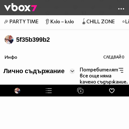
Member of
👾
🎉 PARTY TIME
👂 Клю – клю
🪀CHILL ZONE
⭐Li
5f35b399b2
Инфо
СЛЕДВАЙ
0
Потребителят
Лично съдържание
все още няма
качено съдържание.