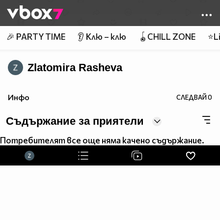
Member of
👾
🎉 PARTY TIME
👂 Клю – клю
🪀CHILL ZONE
⭐Li
Zlatomira Rasheva
Инфо
СЛЕДВАЙ
0
Съдържание за приятели
Потребителят все още няма качено съдържание.