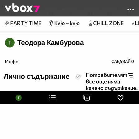
Member of
👾
🎉 PARTY TIME
👂 Клю – клю
🪀CHILL ZONE
⭐Li
Теодора Камбурова
Инфо
СЛЕДВАЙ
0
Потребителят
Лично съдържание
все още няма
качено съдържание.