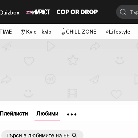
Quizbox
 TIME
👂 Клю – клю
🪀CHILL ZONE
⭐Lifestyle
Плейлисти
Любими