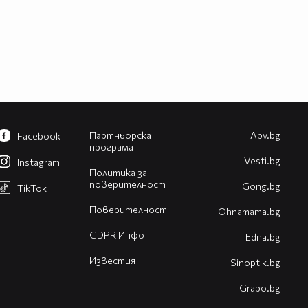
Партньорска
Abv.bg
Facebook
програма
Vesti.bg
Instagram
Политика за
поверителност
Gong.bg
TikTok
Поверителност
Оhnamama.bg
GDPR Инфо
Edna.bg
Известия
Sinoptik.bg
Grabo.bg