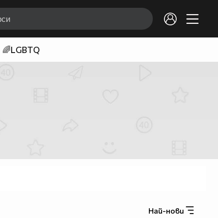
🌈LGBTQ
Най-нови