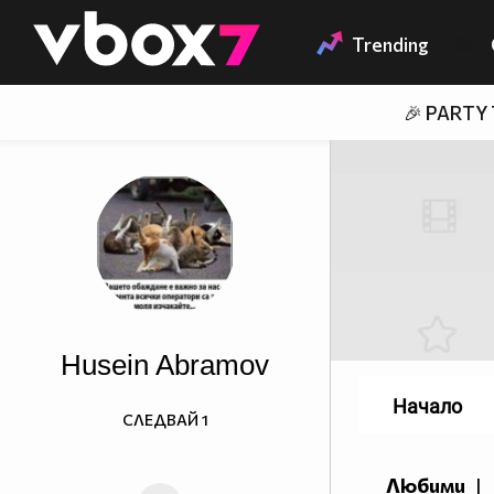
Member of
👾
Trending
🎉 PARTY
Husein Abramov
Начало
СЛЕДВАЙ
1
Любими
|