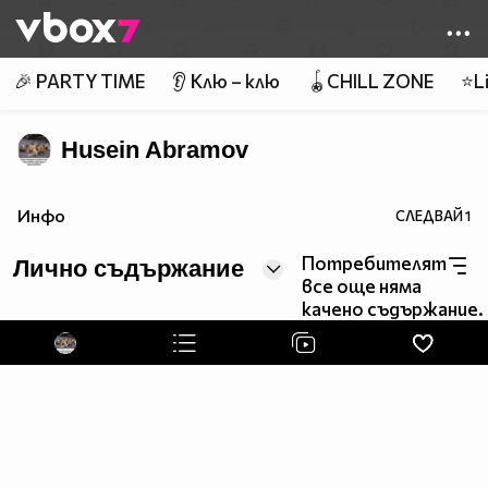
Member of
👾
🎉 PARTY TIME
👂 Клю – клю
🪀CHILL ZONE
⭐Li
Husein Abramov
Инфо
СЛЕДВАЙ
1
Потребителят
Лично съдържание
все още няма
качено съдържание.