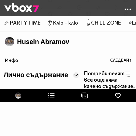
Member of
👾
🎉 PARTY TIME
👂 Клю – клю
🪀CHILL ZONE
⭐Li
Husein Abramov
Инфо
СЛЕДВАЙ
1
Потребителят
Лично съдържание
все още няма
качено съдържание.