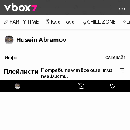
Member of
👾
🎉 PARTY TIME
👂 Клю – клю
🪀CHILL ZONE
⭐Li
Husein Abramov
Инфо
СЛЕДВАЙ
1
Потребителят все още няма
Плейлисти
плейлисти.