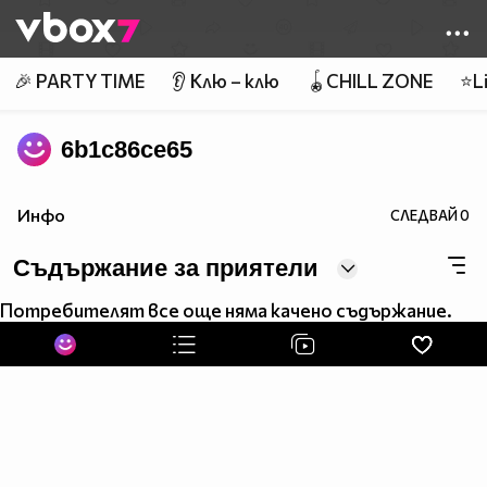
Member of
👾
🎉 PARTY TIME
👂 Клю – клю
🪀CHILL ZONE
⭐Li
6b1c86ce65
Инфо
СЛЕДВАЙ
0
Съдържание за приятели
Потребителят все още няма качено съдържание.