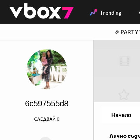
Member of
👾
Trending
🎉 PARTY
6c597555d8
Начало
СЛЕДВАЙ
0
Лично съд