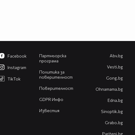
Партньорска
Abv.bg
Facebook
програма
Vesti.bg
Instagram
Политика за
поверителност
Gong.bg
TikTok
Поверителност
Оhnamama.bg
GDPR Инфо
Edna.bg
Известия
Sinoptik.bg
Grabo.bg
Pariteni.bg