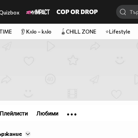
Quizbox
 TIME
👂 Клю – клю
🪀CHILL ZONE
⭐Lifestyle
Плейлисти
Любими
ържание