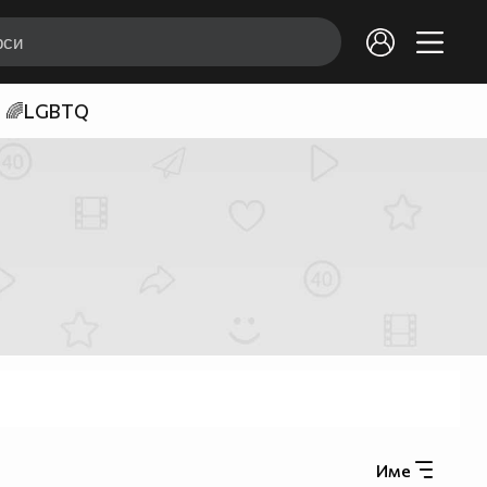
🌈LGBTQ
Име