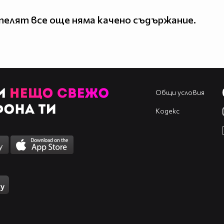
елят все още няма качено съдържание.
Общи условия
Кодекс