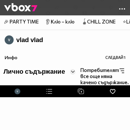
Member of
👾
🎉 PARTY TIME
👂 Клю – клю
🪀CHILL ZONE
⭐Li
vlad vlad
Инфо
СЛЕДВАЙ
1
Потребителят
Лично съдържание
все още няма
качено съдържание.