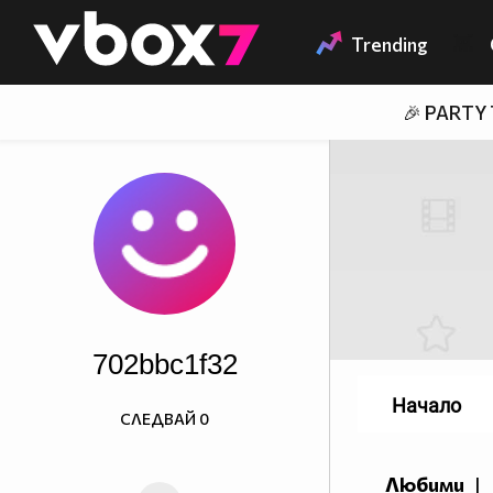
Member of
👾
Trending
🎉 PARTY
702bbc1f32
Начало
СЛЕДВАЙ
0
Любими
|