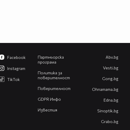
Партньорска
Abv.bg
Facebook
програма
Vesti.bg
Instagram
Политика за
поверителност
Gong.bg
TikTok
Поверителност
Оhnamama.bg
GDPR Инфо
Edna.bg
Известия
Sinoptik.bg
Grabo.bg