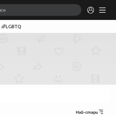
🌈LGBTQ
Най-стари