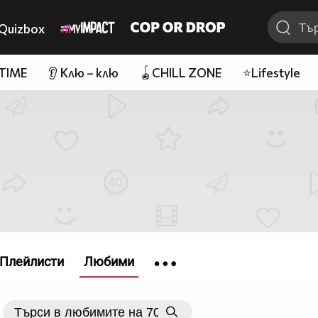
Quizbox
 TIME
👂 Клю – клю
🪀CHILL ZONE
⭐Lifestyle
Плейлисти
Любими