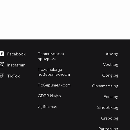
Партньорска
Abv.bg
Facebook
програма
Vesti.bg
Instagram
Политика за
поверителност
Gong.bg
TikTok
Поверителност
Оhnamama.bg
GDPR Инфо
Edna.bg
Известия
Sinoptik.bg
Grabo.bg
Pariteni.bg