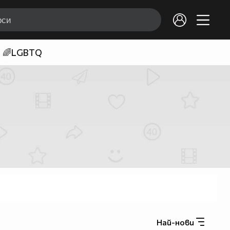
🌈LGBTQ
Най-нови