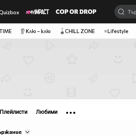
Quizbox
 TIME
👂 Клю – клю
🪀CHILL ZONE
⭐Lifestyle
Плейлисти
Любими
ържание