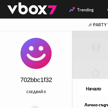
Member of
👾
Trending
🎉 PARTY
702bbc1f32
Начало
СЛЕДВАЙ
0
Лично съд