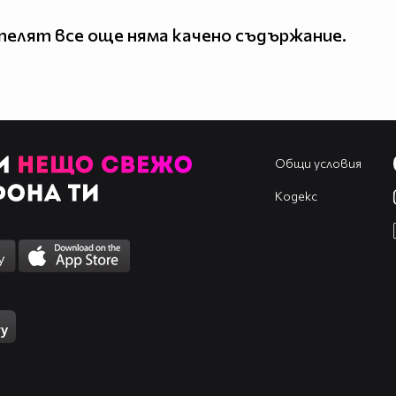
елят все още няма качено съдържание.
Общи условия
Кодекс