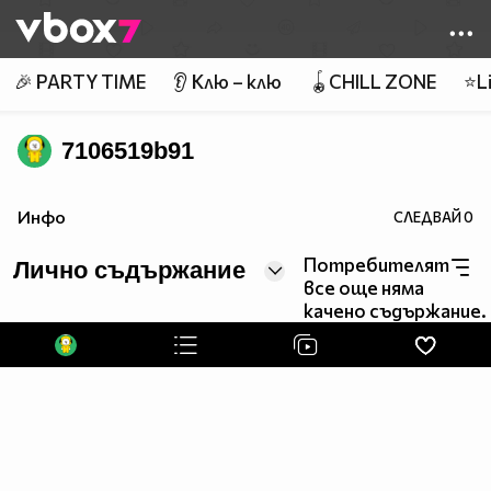
Member of
👾
🎉 PARTY TIME
👂 Клю – клю
🪀CHILL ZONE
⭐Li
7106519b91
Инфо
СЛЕДВАЙ
0
Потребителят
Лично съдържание
все още няма
качено съдържание.