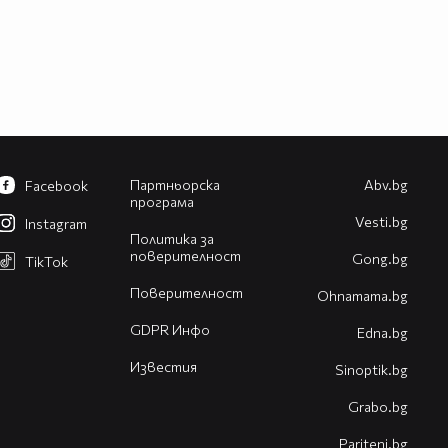
Партньорска
Abv.bg
Facebook
програма
Vesti.bg
Instagram
Политика за
поверителност
Gong.bg
TikTok
Поверителност
Оhnamama.bg
GDPR Инфо
Edna.bg
Известия
Sinoptik.bg
Grabo.bg
Pariteni.bg