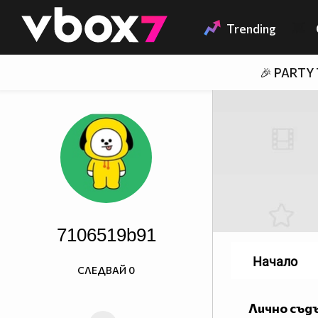
Member of
👾
Trending
🎉 PARTY
7106519b91
Начало
СЛЕДВАЙ
0
Лично съд