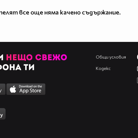
елят все още няма качено съдържание.
Общи условия
Кодекс