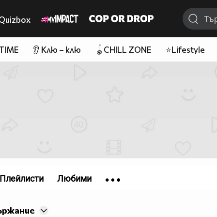
Quizbox
 TIME
👂 Клю – клю
🪀CHILL ZONE
⭐Lifestyle
Плейлисти
Любими
ържание