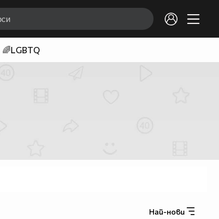
🌈LGBTQ
Най-нови