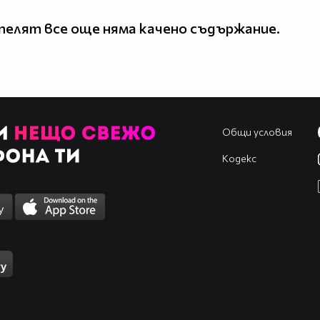
елят все още няма качено съдържание.
Общи условия
Кодекс