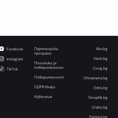
Партньорска
Abv.bg
Facebook
програма
Vesti.bg
Instagram
Политика за
поверителност
Gong.bg
TikTok
Поверителност
Оhnamama.bg
GDPR Инфо
Edna.bg
Известия
Sinoptik.bg
Grabo.bg
Pariteni.bg