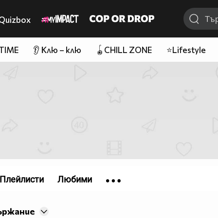
Quizbox
 TIME
👂 Клю – клю
🪀CHILL ZONE
⭐Lifestyle
Плейлисти
Любими
ържание