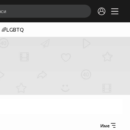
🌈LGBTQ
Име