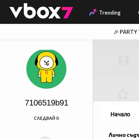
Member of
👾
Trending
🎉 PARTY
7106519b91
Начало
СЛЕДВАЙ
0
Лично съд