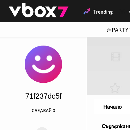
Member of
👾
Trending
🎉 PARTY
71f237dc5f
Начало
СЛЕДВАЙ
0
Съдържани