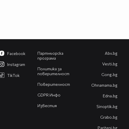
Партньорска
Abv.bg
Facebook
програма
Vesti.bg
Instagram
Политика за
поверителност
Gong.bg
TikTok
Поверителност
Оhnamama.bg
GDPR Инфо
Edna.bg
Известия
Sinoptik.bg
Grabo.bg
Pariteni.bg