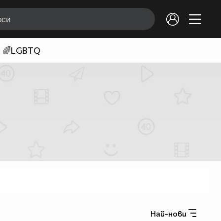
🌈LGBTQ
Най-нови