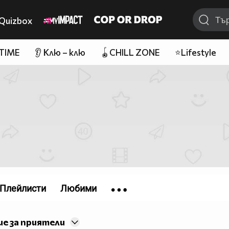
Quizbox
 TIME
👂 Клю – клю
🪀CHILL ZONE
⭐Lifestyle
Плейлисти
Любими
е за приятели