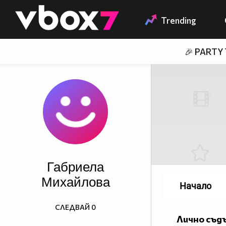
Member of
👾
Trending
🎉 PARTY
Габриела
Михайлова
Начало
СЛЕДВАЙ
0
Лично съд