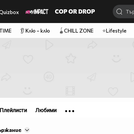
Quizbox
 TIME
👂 Клю – клю
🪀CHILL ZONE
⭐Lifestyle
Плейлисти
Любими
ържание