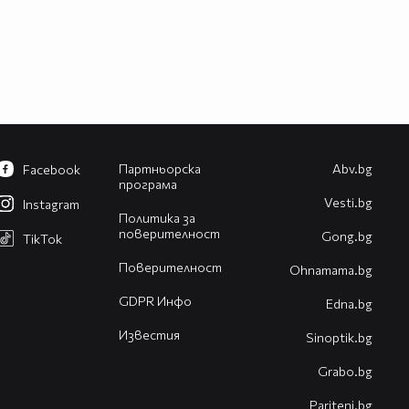
Партньорска
Abv.bg
Facebook
програма
Vesti.bg
Instagram
Политика за
поверителност
Gong.bg
TikTok
Поверителност
Оhnamama.bg
GDPR Инфо
Edna.bg
Известия
Sinoptik.bg
Grabo.bg
Pariteni.bg