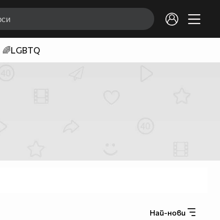
🌈LGBTQ
Най-нови