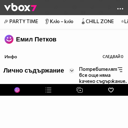
Member of
👾
🎉 PARTY TIME
👂 Клю – клю
🪀CHILL ZONE
⭐Li
Емил Петков
Инфо
СЛЕДВАЙ
0
Потребителят
Лично съдържание
все още няма
качено съдържание.