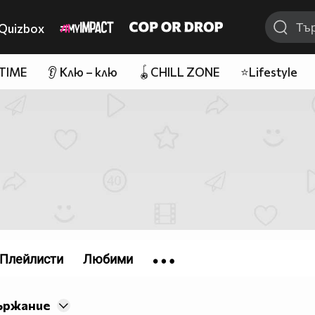
Quizbox
 TIME
👂 Клю – клю
🪀CHILL ZONE
⭐Lifestyle
Плейлисти
Любими
ържание