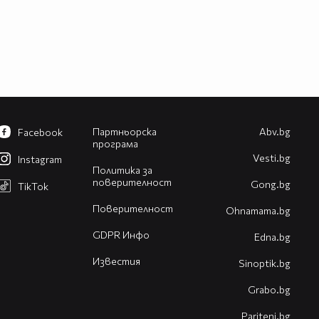
Партньорска
Abv.bg
Facebook
програма
Vesti.bg
Instagram
Политика за
поверителност
Gong.bg
TikTok
Поверителност
Оhnamama.bg
GDPR Инфо
Edna.bg
Известия
Sinoptik.bg
Grabo.bg
Pariteni.bg