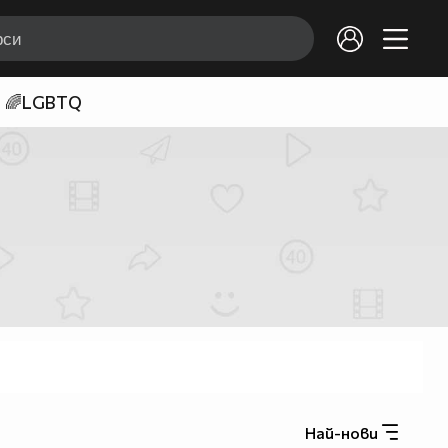
🌈LGBTQ
Най-нови