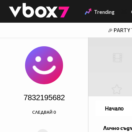
Member of
👾
Trending
🎉 PARTY
7832195682
Начало
СЛЕДВАЙ
0
Лично съд