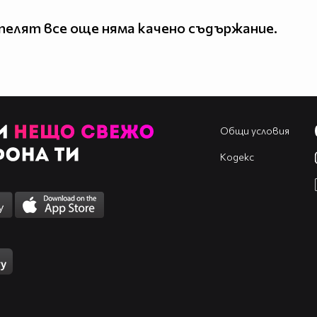
елят все още няма качено съдържание.
Общи условия
Кодекс