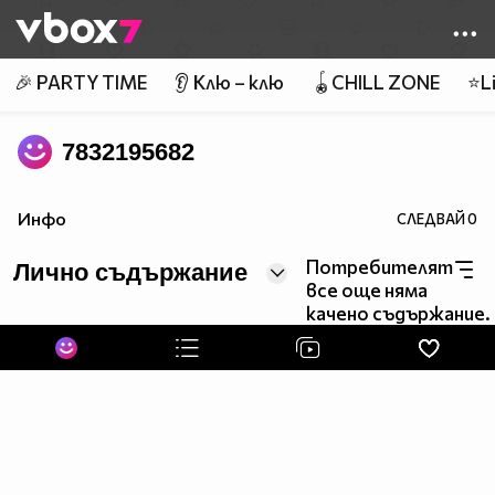
Member of
👾
🎉 PARTY TIME
👂 Клю – клю
🪀CHILL ZONE
⭐Li
7832195682
Инфо
СЛЕДВАЙ
0
Потребителят
Лично съдържание
все още няма
качено съдържание.