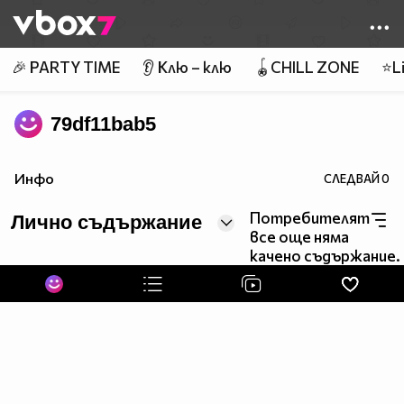
Member of
👾
🎉 PARTY TIME
👂 Клю – клю
🪀CHILL ZONE
⭐Li
79df11bab5
Инфо
СЛЕДВАЙ
0
Потребителят
Лично съдържание
все още няма
качено съдържание.