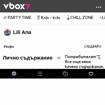
Member of
👾
🎉 PARTY TIME
👂 Клю – клю
🪀CHILL ZONE
⭐Li
Lili Ana
Инфо
СЛЕДВАЙ
0
Потребителят
Лично съдържание
все още няма
качено съдържание.