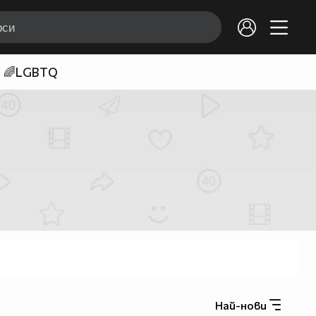
🌈LGBTQ
Най-нови