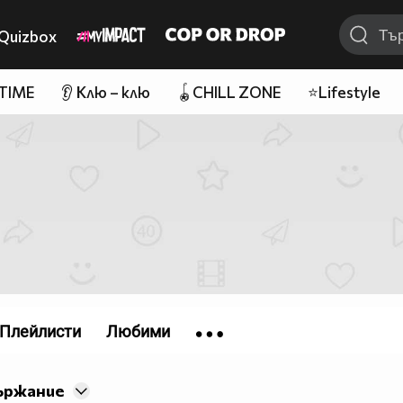
Quizbox
 TIME
👂 Клю – клю
🪀CHILL ZONE
⭐Lifestyle
Плейлисти
Любими
ържание