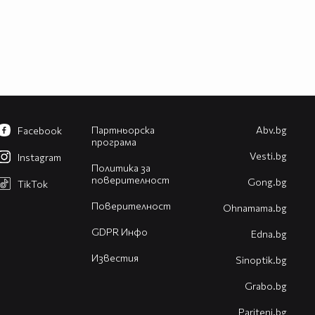
Партньорска
Abv.bg
Facebook
програма
Vesti.bg
Instagram
Политика за
поверителност
Gong.bg
TikTok
Поверителност
Оhnamama.bg
GDPR Инфо
Edna.bg
Известия
Sinoptik.bg
Grabo.bg
Pariteni.bg