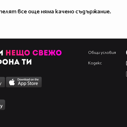
елят все още няма качено съдържание.
Общи условия
Кодекс