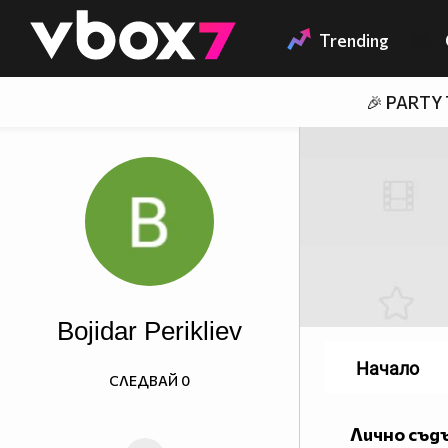
Member of
👾
Trending
🎉 PARTY
Bojidar Perikliev
Начало
СЛЕДВАЙ
0
Лично съд