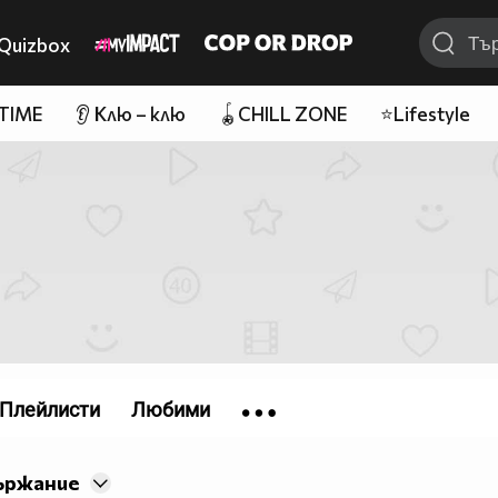
Quizbox
 TIME
👂 Клю – клю
🪀CHILL ZONE
⭐Lifestyle
Плейлисти
Любими
ържание