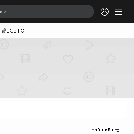
🌈LGBTQ
Най-нови