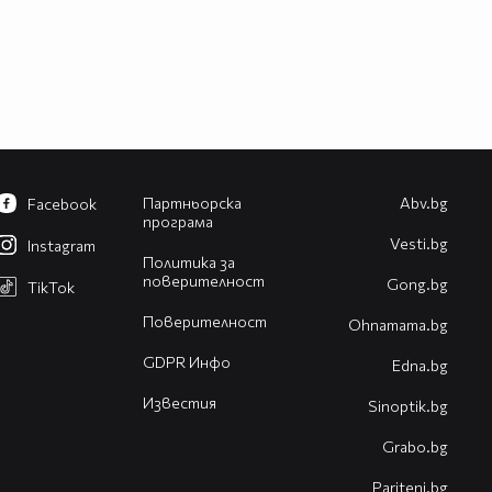
Партньорска
Abv.bg
Facebook
програма
Vesti.bg
Instagram
Политика за
поверителност
Gong.bg
TikTok
Поверителност
Оhnamama.bg
GDPR Инфо
Edna.bg
Известия
Sinoptik.bg
Grabo.bg
Pariteni.bg