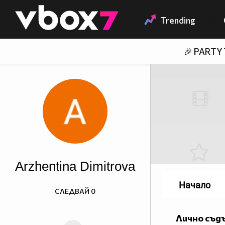
Member of
👾
Trending
🎉 PARTY
Arzhentina Dimitrova
Начало
СЛЕДВАЙ
0
Лично съд