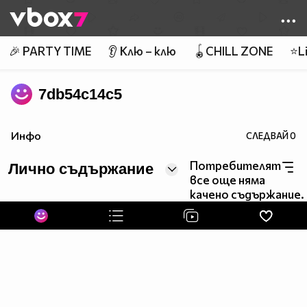
Member of
👾
🎉 PARTY TIME
👂 Клю – клю
🪀CHILL ZONE
⭐Li
7db54c14c5
Инфо
СЛЕДВАЙ
0
Потребителят
Лично съдържание
все още няма
качено съдържание.