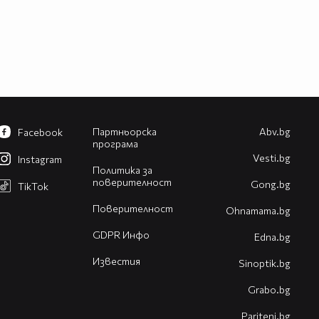
Партньорска
Abv.bg
Facebook
програма
Vesti.bg
Instagram
Политика за
поверителност
Gong.bg
TikTok
Поверителност
Оhnamama.bg
GDPR Инфо
Edna.bg
Известия
Sinoptik.bg
Grabo.bg
Pariteni.bg