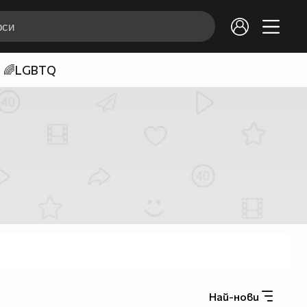
🌈LGBTQ
Най-нови