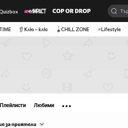
Quizbox
 TIME
👂 Клю – клю
🪀CHILL ZONE
⭐Lifestyle
Плейлисти
Любими
е за приятели