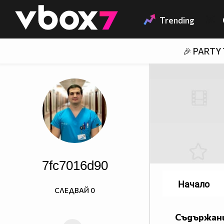
Member of
👾
Trending
🎉 PARTY
7fc7016d90
Начало
СЛЕДВАЙ
0
Съдържани