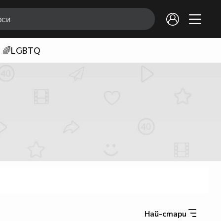
🌈LGBTQ
Най-стари