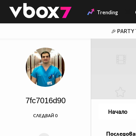
Member of
👾
Trending
🎉 PARTY
7fc7016d90
Начало
СЛЕДВАЙ
0
Последова