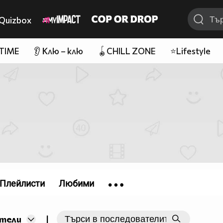
Quizbox
 TIME
👂 Клю – клю
🪀CHILL ZONE
⭐Lifestyle
Плейлисти
Любими
|
тели