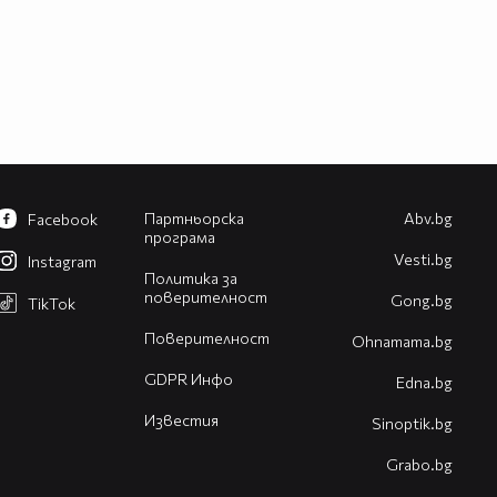
Партньорска
Abv.bg
Facebook
програма
Vesti.bg
Instagram
Политика за
поверителност
Gong.bg
TikTok
Поверителност
Оhnamama.bg
GDPR Инфо
Edna.bg
Известия
Sinoptik.bg
Grabo.bg