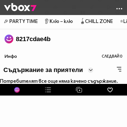
Member of
👾
🎉 PARTY TIME
👂 Клю – клю
🪀CHILL ZONE
⭐Li
8217cdae4b
Инфо
СЛЕДВАЙ
0
Съдържание за приятели
Потребителят все още няма качено съдържание.