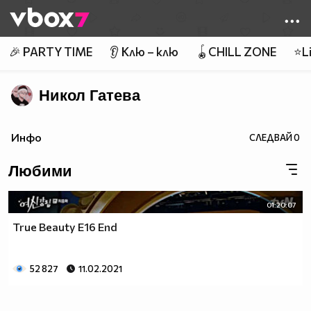
Member of
👾
🎉 PARTY TIME
👂 Клю – клю
🪀CHILL ZONE
⭐Li
Никол Гатева
Инфо
СЛЕДВАЙ
0
Любими
01:20:07
True Beauty E16 End
52 827
11.02.2021