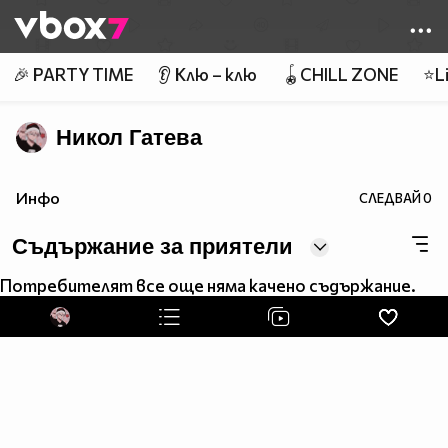
Member of
👾
🎉 PARTY TIME
👂 Клю – клю
🪀CHILL ZONE
⭐Li
Никол Гатева
Инфо
СЛЕДВАЙ
0
Съдържание за приятели
Потребителят все още няма качено съдържание.