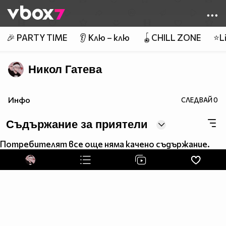
Member of
👾
🎉 PARTY TIME
👂 Клю – клю
🪀CHILL ZONE
⭐Li
Никол Гатева
Инфо
СЛЕДВАЙ
0
Съдържание за приятели
Потребителят все още няма качено съдържание.