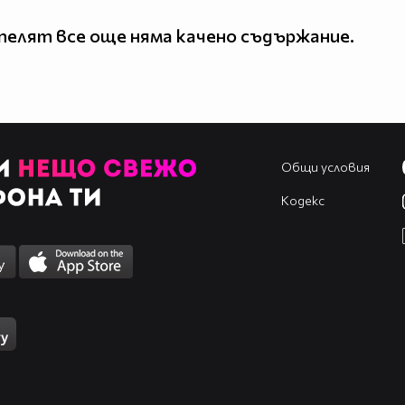
елят все още няма качено съдържание.
Общи условия
Кодекс