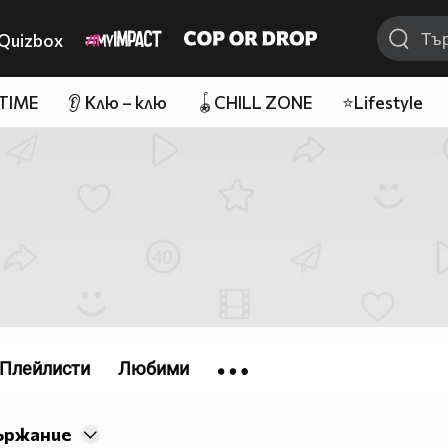
Quizbox
 TIME
👂 Клю – клю
🪀CHILL ZONE
⭐Lifestyle
Плейлисти
Любими
ържание