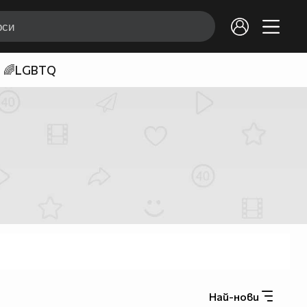
🌈LGBTQ
Най-нови