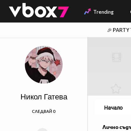
Member of
👾
Trending
🎉 PARTY
Никол Гатева
Начало
СЛЕДВАЙ
0
Лично съд