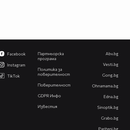
Партньорска
Abv.bg
Facebook
програма
Vesti.bg
Instagram
Политика за
поверителност
Gong.bg
TikTok
Поверителност
Оhnamama.bg
GDPR Инфо
Edna.bg
Известия
Sinoptik.bg
Grabo.bg
Pariteni.bg