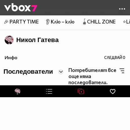
Member of
👾
🎉 PARTY TIME
👂 Клю – клю
🪀CHILL ZONE
⭐Li
Никол Гатева
Инфо
СЛЕДВАЙ
0
Потребителят все
Последователи
още няма
последователи.