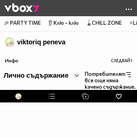
Member of
👾
🎉 PARTY TIME
👂 Клю – клю
🪀CHILL ZONE
⭐Li
viktoriq peneva
Инфо
СЛЕДВАЙ
1
Потребителят
Лично съдържание
все още няма
качено съдържание.