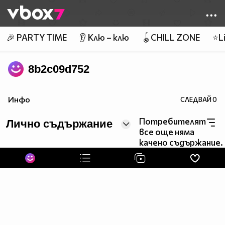
Member of
👾
🎉 PARTY TIME
👂 Клю – клю
🪀CHILL ZONE
⭐Li
8b2c09d752
Инфо
СЛЕДВАЙ
0
Потребителят
Лично съдържание
все още няма
качено съдържание.