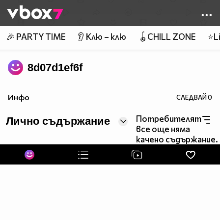
Member of
👾
🎉 PARTY TIME
👂 Клю – клю
🪀CHILL ZONE
⭐Li
8d07d1ef6f
Инфо
СЛЕДВАЙ
0
Потребителят
Лично съдържание
все още няма
качено съдържание.