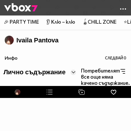
Member of
👾
🎉 PARTY TIME
👂 Клю – клю
🪀CHILL ZONE
⭐Li
Ivaila Pantova
Инфо
СЛЕДВАЙ
0
Потребителят
Лично съдържание
все още няма
качено съдържание.