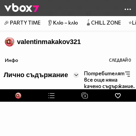
Member of
👾
🎉 PARTY TIME
👂 Клю – клю
🪀CHILL ZONE
⭐Li
valentinmakakov321
Инфо
СЛЕДВАЙ
0
Потребителят
Лично съдържание
все още няма
качено съдържание.