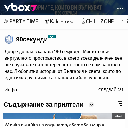
Member of
👾
🎉 PARTY TIME
👂 Клю – клю
🪀CHILL ZONE
⭐Li
90секунди
Добре дошли в канала "90 секунди"! Мястото във
виртуалното пространство, в което всеки делничен ден
ще научавате най-интересното, което се случва около
нас. Любопитни истории от България и света, които по
един или друг начин са станали най-популярните.
/> Ние разказваме историите, които си струва да бъдат
Инфо
СЛЕДВАЙ
281
чути! 90 секунди са малко, но в 90 секунди може да се
каже много.
Съдържание за приятели
01:53
Мечка е майка на годината, световен мир и