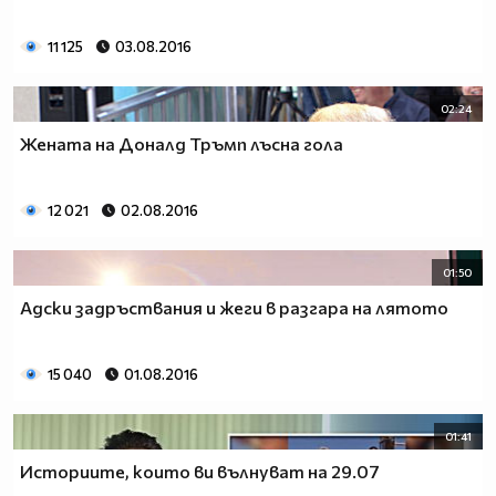
11 125
03.08.2016
02:24
Жената на Доналд Тръмп лъсна гола
12 021
02.08.2016
01:50
Адски задръствания и жеги в разгара на лятото
15 040
01.08.2016
01:41
Историите, които ви вълнуват на 29.07