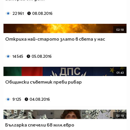
22 961
08.08.2016
02:18
Откриха най-старото злато в света у нас
14 545
05.08.2016
01:43
Общински съветник преби рибар
9 125
04.08.2016
02:19
Българка спечели 68 млн.евро