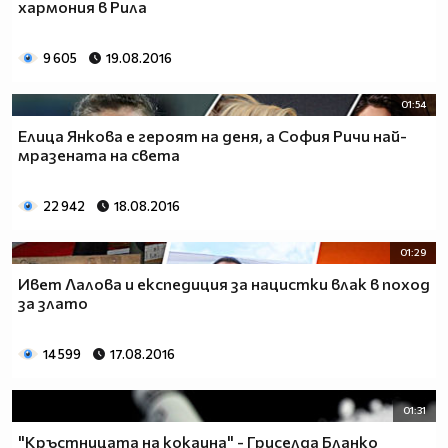
хармония в Рила
9 605
19.08.2016
01:54
Елица Янкова е героят на деня, а София Ричи най-
мразената на света
22 942
18.08.2016
01:29
Ивет Лалова и експедиция за нацистки влак в поход
за злато
14 599
17.08.2016
01:31
"Кръстницата на кокаина" - Гриселда Бланко