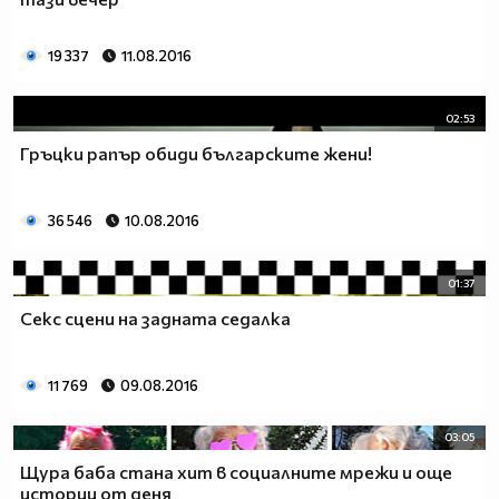
19 337
11.08.2016
02:53
Гръцки рапър обиди българските жени!
36 546
10.08.2016
01:37
Секс сцени на задната седалка
11 769
09.08.2016
03:05
Щура баба стана хит в социалните мрежи и още
истории от деня