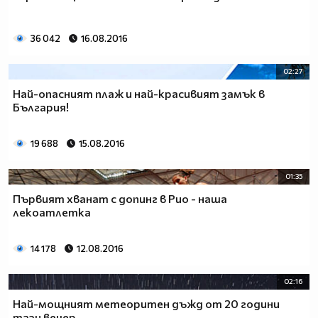
36 042
16.08.2016
02:27
Най-опасният плаж и най-красивият замък в
България!
19 688
15.08.2016
01:35
Първият хванат с допинг в Рио - наша
лекоатлетка
14 178
12.08.2016
02:16
Най-мощният метеоритен дъжд от 20 години
тази вечер